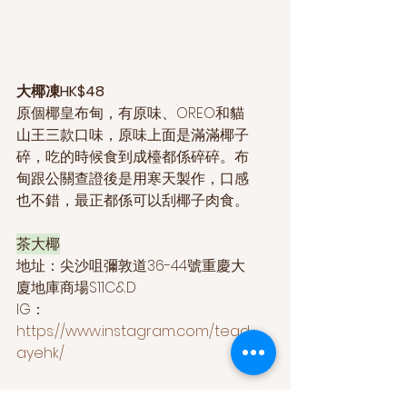
大椰凍HK$48
原個椰皇布甸，有原味、OREO和貓
山王三款口味，原味上面是滿滿椰子
碎，吃的時候食到成檯都係碎碎。布
甸跟公關查證後是用寒天製作，口感
也不錯，最正都係可以刮椰子肉食。
茶大椰
地址：尖沙咀彌敦道36-44號重慶大
廈地庫商場S11C&D
IG：
https://www.instagram.com/tead
ayehk/
==============