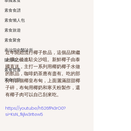
泰國素食
素食食譜
素食懶人包
素食旅遊
素食聚會
承治堂中醫診所
近年開始流行椰子飲品，這個品牌繼
上環之後進駐尖沙咀。新鮮椰子由泰
陳愷晴Erica
國直送，主打一系列用椰奶椰子水做
素食營養
的飲品，咖啡奶茶應有盡有。吃的部
素食生活
分有原個椰皇布甸，上面灑滿甜甜椰
子碎，布甸用椰奶和寒天粉製作，還
有椰子肉可以自己刮來吃。
https://youtu.be/h526fPx3rO0?
si=KsN_fkjlw3rItew5