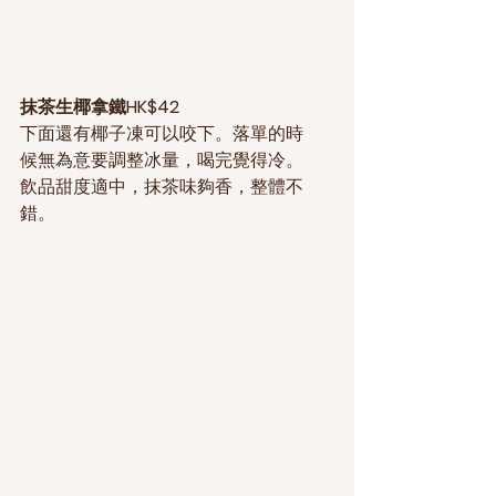
抹茶生椰拿鐵HK$42
下面還有椰子凍可以咬下。落單的時
候無為意要調整冰量，喝完覺得冷。
飲品甜度適中，抹茶味夠香，整體不
錯。