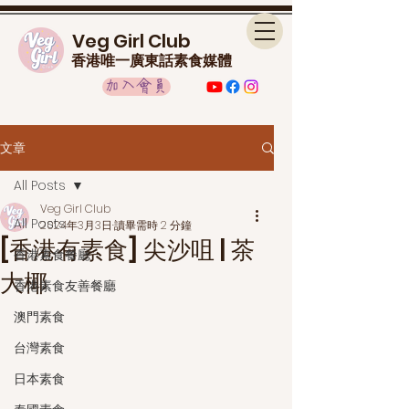
Veg Girl Club
香港唯一廣東話素食媒體
加入會員
文章
All Posts
Veg Girl Club
All Posts
2024年3月3日
讀畢需時 2 分鐘
[香港有素食] 尖沙咀 | 茶
香港素食餐廳
大椰
香港素食友善餐廳
澳門素食
台灣素食
日本素食