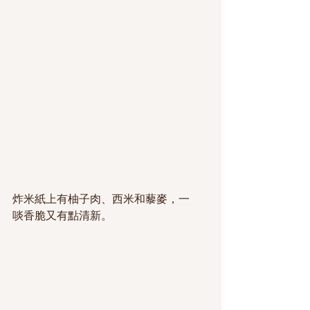
炸米紙上有柚子肉、西米和藜麥，一
啖香脆又有點清新。