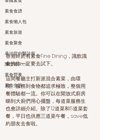
泰國素食
素食食譜
素食懶人包
素食旅遊
素食聚會
承治堂中醫診所
香港終於有素食Fine Dining，識飲識
食的你一定要去試下。
陳愷晴Erica
素食營養
這間餐廳主打新派混合素菜，由環
素食生活
境、服務到食物都追求極致，整個用
餐體驗都一流。你可以在開放式廚房
睇到大廚們用心擺盤，每道菜服務生
也會詳細介紹。除了12道菜和5道菜套
餐，平日也供應三道菜午餐，save低
約朋友去食啦。