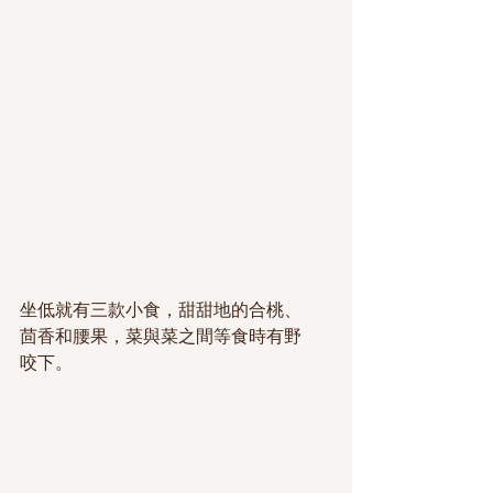
坐低就有三款小食，甜甜地的合桃、
茴香和腰果，菜與菜之間等食時有野
咬下。