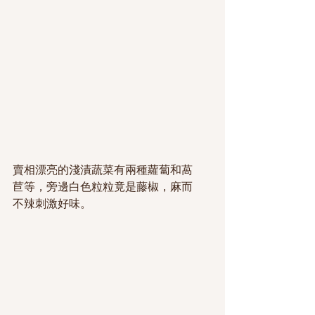
賣相漂亮的淺漬蔬菜有兩種蘿蔔和萵
苣等，旁邊白色粒粒竟是藤椒，麻而
不辣刺激好味。