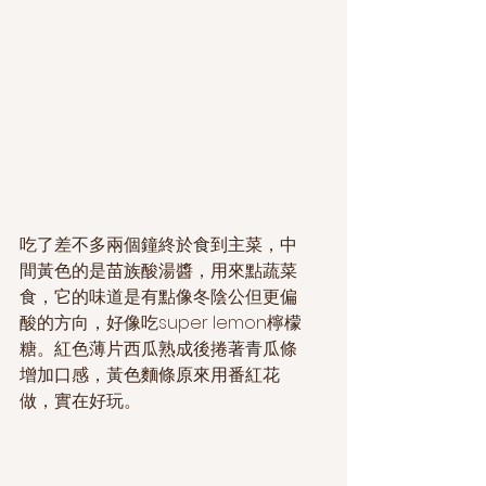
吃了差不多兩個鐘終於食到主菜，中
間黃色的是苗族酸湯醬，用來點蔬菜
食，它的味道是有點像冬陰公但更偏
酸的方向，好像吃super lemon檸檬
糖。紅色薄片西瓜熟成後捲著青瓜條
增加口感，黃色麵條原來用番紅花
做，實在好玩。