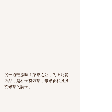
另一道較濃味主菜來之並，先上配餐
飲品，是柚子有氣茶，帶果香和淡淡
玄米茶的調子。