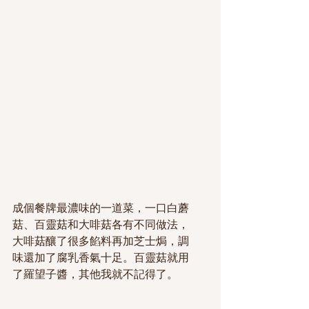
成個餐牌最濃味的一道菜，一口白蘑
菇、百靈菇和大啡菇各有不同做法，
大啡菇釀了很多餡料再加芝士焗，調
味還加了腐乳香氣十足。百靈菇就用
了羅望子醬，其他我就不記得了。