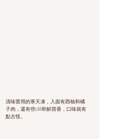
清味蕾用的寒天凍，入面有西柚和橘
子肉，還有些dill和鮮茴香，口味就有
點古怪。