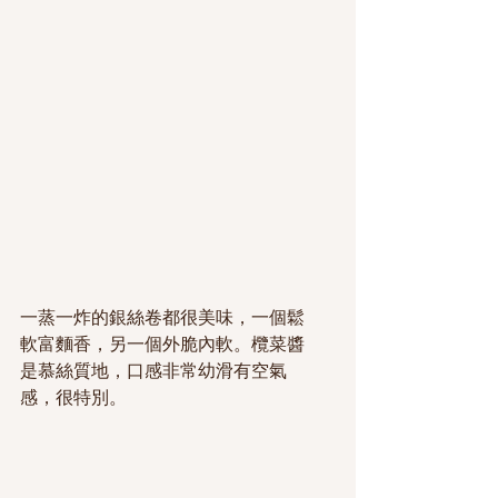
一蒸一炸的銀絲卷都很美味，一個鬆
軟富麵香，另一個外脆內軟。欖菜醬
是慕絲質地，口感非常幼滑有空氣
感，很特別。