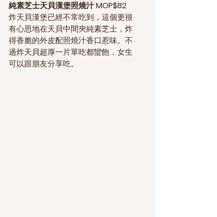
純素芝士天貝漢堡照燒汁 MOP$82
炸天貝漢堡已經不常吃到，這個更很
有心思地在天貝中間夾純素芝士，炸
得香脆的外皮配照燒汁香口惹味。不
過炸天貝超厚一片單吃都蠻飽，女生
可以跟朋友分享吃。