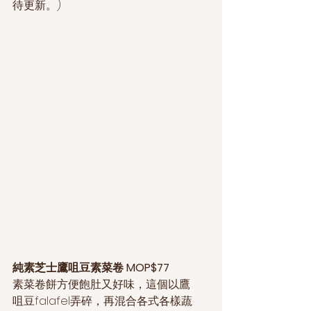
待更新。)
純素芝士鷹咀豆素菜卷 MOP$77
素菜卷餅方便飽肚又好味，這個以鷹
咀豆falafel弄碎，再混合各式各樣蔬