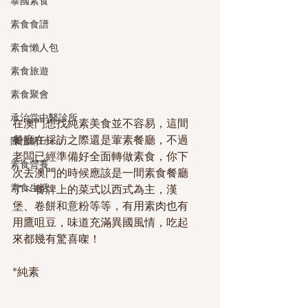
泰國素食
素食食譜
素食懶人包
素食旅遊
素食聚會
承治堂中醫診所
在澳門想找純素美食並不容易，這間
餐廳在採訪之際還是葷素餐廳，不過
陳愷晴Erica
老闆已經準備好全面轉做素食，你下
素食營養
次去澳門的時候應該是一間素食餐廳
素食生活
了～餐牌上的菜式以西式為主，漢
堡、卷餅和意粉等等，有用素肉也有
用鷹咀豆，味道充滿異國風情，吃起
來都幾有驚喜㗎！
*純素