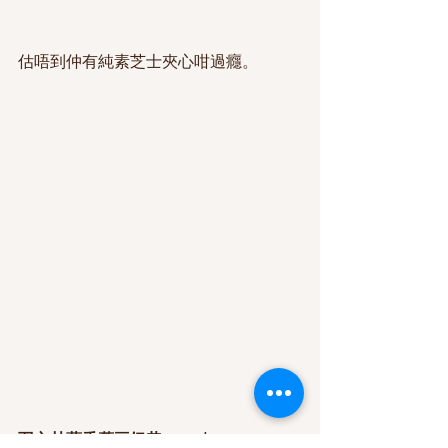
估唔到仲有純素芝士夾心咁過癮。
羽衣甘藍香舊豆奶昔 MOP$47