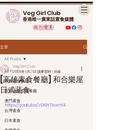
Veg Girl Club
香港唯一廣東話素食媒體
加入會員
文章
All Posts
Veg Girl Club
All Posts
2023年4月21日
讀畢需時 1 分鐘
[高雄素食餐廳] 和合樂屋
香港素食餐廳
日式蔬食
香港素食友善餐廳
澳門素食
https://youtu.be/zSX9Y73omY4
台灣素食
日本素食