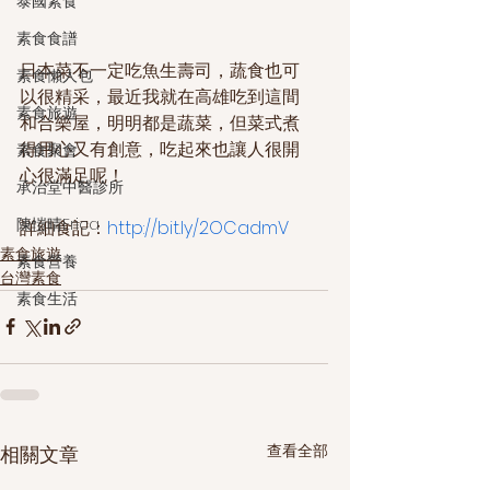
泰國素食
素食食譜
日本菜不一定吃魚生壽司，蔬食也可
素食懶人包
以很精采，最近我就在高雄吃到這間
素食旅遊
和合樂屋，明明都是蔬菜，但菜式煮
得用心又有創意，吃起來也讓人很開
素食聚會
心很滿足呢！  
承治堂中醫診所
陳愷晴Erica
詳細食記：
http://bit.ly/2OCadmV
素食旅遊
素食營養
台灣素食
素食生活
查看全部
相關文章