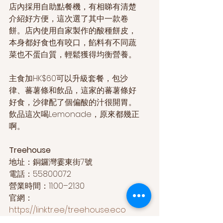
店內採用自助點餐機，有相睇有清楚
介紹好方便，這次選了其中一款卷
餅。店內使用自家製作的酸種餅皮，
本身都好食也有咬口，餡料有不同蔬
菜也不蛋白質，輕鬆獲得均衡營養。
主食加HK$60可以升級套餐，包沙
律、蕃薯條和飲品，這家的蕃薯條好
好食，沙律配了個偏酸的汁很開胃。
飲品這次喝Lemonade，原來都幾正
啊。
Treehouse
地址：銅鑼灣霎東街7號
電話：55800072
營業時間：11:00–21:30
官網：
https://linktr.ee/treehouse.eco
IG： 