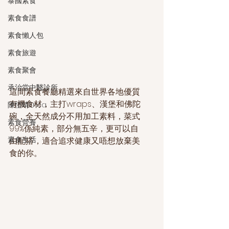
泰國素食
素食食譜
素食懶人包
素食旅遊
素食聚會
承治堂中醫診所
這間素食餐廳精選來自世界各地優質
有機食材，主打wraps、漢堡和佛陀
陳愷晴Erica
碗，全天然成分不用加工素料，菜式
素食營養
99%係純素，部分無五辛，更可以自
素食生活
由配搭，適合追求健康又唔想放棄美
食的你。