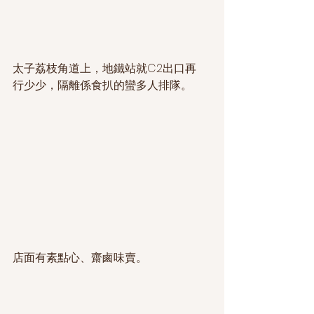
太子荔枝角道上，地鐵站就C2出口再
行少少，隔離係食扒的蠻多人排隊。
店面有素點心、齋鹵味賣。