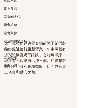
泰國素食
素食食譜
素食懶人包
素食旅遊
素食聚會
承治堂中醫診所
太子荔枝角道這間齋鋪前陣子閉門裝
修，最近終於重新營業，午市照舊有
陳愷晴Erica
HK$50無蛋奶三餸飯，之前無得揀，
素食營養
現在有六個餸自己揀三個。如果想散
素食生活
叫都有小菜和粥粉麵飯，店面亦有賣
三色齋和點心之類。