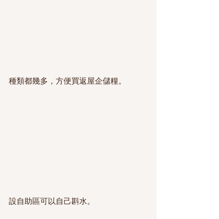
種類都幾多，方便買返屋企儲糧。
設自助區可以自己斟水。