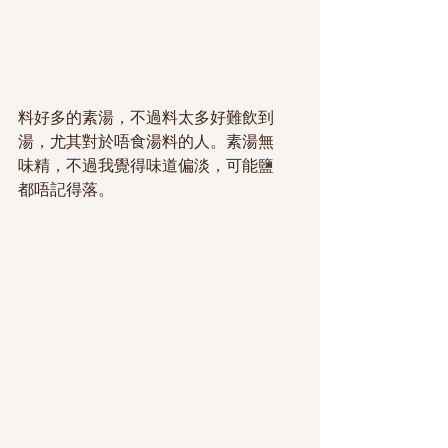
料好多的素湯，不過料太多好難飲到
湯，尤其對於唔食湯料的人。素湯無
味精，不過我覺得味道偏淡，可能鹽
都唔記得落。