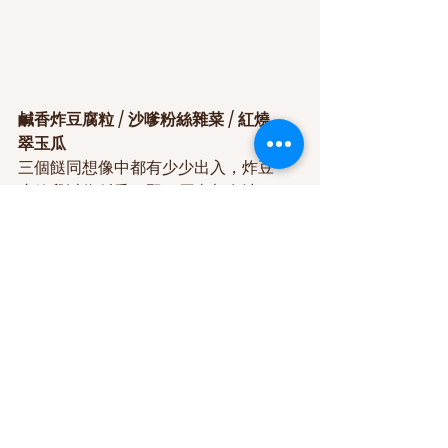
鹹香炸豆腐粒 / 沙嗲粉絲雜菜 / 紅燒
翠玉瓜
三個餸同想像中都有少少出入，炸豆
腐粒我以為係香口野，原來都有汁
嘅。沙嗲汁的味道略怪，雜菜唔多中
間竟然有幾粒菠蘿。紅燒翠玉瓜算係
最正常。總括來說唔太好食，裝修前
水準好像有好一點的。
佛手柑素食 Bergamot Veggie
地址：九龍太子荔枝角道100至102號
金鳳樓地下B舖
電話：23889633
營業時間： 10:00–22:00