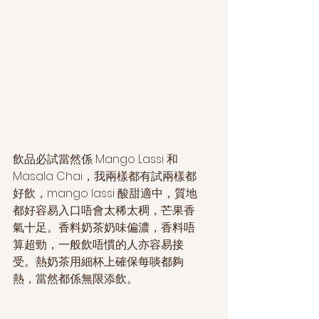
飲品必試當然係 Mango Lassi 和 
Masala Chai，我兩樣都有試兩樣都
好飲，mango lassi 酸甜適中，質地
都好容易入口唔會太稀太稠，芒果香
氣十足。香料奶茶奶味偏濃，香料唔
算超勁，一般飲唔慣的人亦容易接
受。熱奶茶用細杯上確保每啖都夠
熱，當然都係無限添飲。