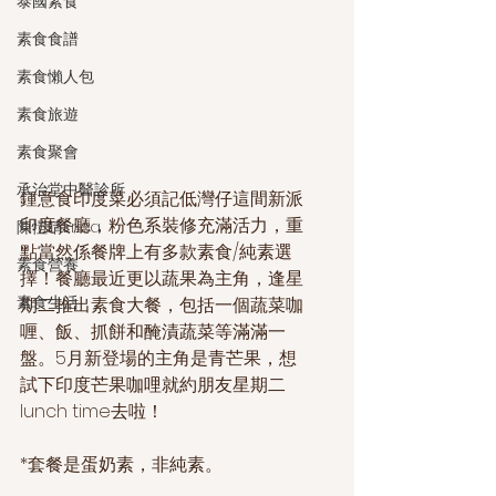
泰國素食
素食食譜
素食懶人包
素食旅遊
素食聚會
承治堂中醫診所
鍾意食印度菜必須記低灣仔這間新派
印度餐廳，粉色系裝修充滿活力，重
陳愷晴Erica
點當然係餐牌上有多款素食/純素選
素食營養
擇！餐廳最近更以蔬果為主角，逢星
素食生活
期二推出素食大餐，包括一個蔬菜咖
喱、飯、抓餅和醃漬蔬菜等滿滿一
盤。5月新登場的主角是青芒果，想
試下印度芒果咖哩就約朋友星期二
lunch time去啦！
*套餐是蛋奶素，非純素。