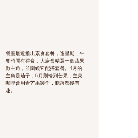
餐廳最近推出素食套餐，逢星期二午
餐時間有得食，大廚會精選一個蔬果
做主角，並圍繞它配搭套餐。4月的
主角是茄子，5月則輪到芒果，主菜
咖哩會用青芒果製作，聽落都幾有
趣。