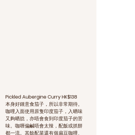
Pickled Aubergine Curry HK$138
本身好鍾意食茄子，所以非常期待。
咖哩入面使用原隻印度茄子，入晒味
又夠晒腍，亦唔會食到印度茄子的苦
味。咖喱偏鹹唔會太辣，配飯或抓餅
都一流。其餘配菜還有個扁豆咖哩、