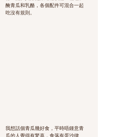
醃青瓜和乳酪，各個配件可混合一起
吃沒有規則。
我想話個青瓜幾好食，平時唔鍾意青
瓜的人覺得有驚喜，食落有蛋沙律