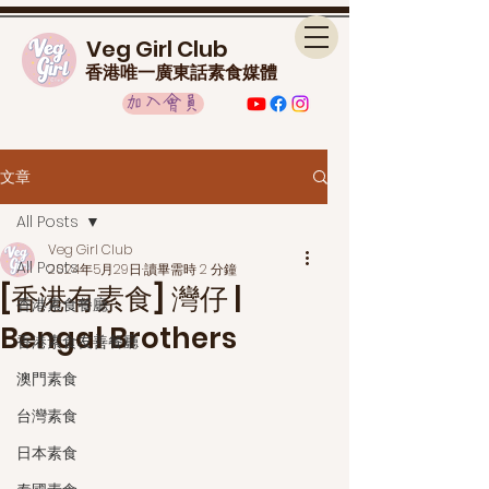
Veg Girl Club
香港唯一廣東話素食媒體
加入會員
文章
All Posts
Veg Girl Club
All Posts
2024年5月29日
讀畢需時 2 分鐘
[香港有素食] 灣仔 |
香港素食餐廳
Bengal Brothers
香港素食友善餐廳
澳門素食
台灣素食
日本素食