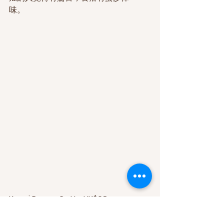
味。
Kaapi Panna Cotta HK$68
甜品超推薦這個！它是香濃咖啡味撞
擊焦糖味，質地有點似慕絲偏幼滑，