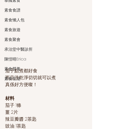
泰國素食
素食食譜
素食懶人包
素食旅遊
素食聚會
承治堂中醫診所
陳愷晴Erica
素食營養
茄子點煮都好食
而且洗乾淨切切就可以煮
素食生活
真係好方便㗎！
材料
茄子 1條
薑 2片
辣豆瓣醬 2茶匙
豉油 1茶匙