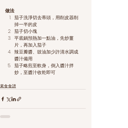
做法
茄子洗淨切去蒂頭，用削皮器削
掉一半的皮
茄子切小塊
平底鍋預熱加一點油，先炒薑
片，再加入茄子
辣豆瓣醬、豉油加少許清水調成
醬汁備用
茄子略煎至軟身，倒入醬汁拌
炒，至醬汁收乾即可
素食食譜