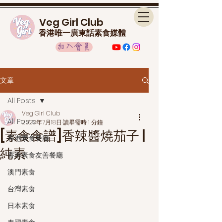
Veg Girl Club
香港唯一廣東話素食媒體
加入會員
文章
All Posts
Veg Girl Club
All Posts
2023年7月18日
讀畢需時 1 分鐘
[素食食譜]香辣醬燒茄子 |
香港素食餐廳
純素
香港素食友善餐廳
澳門素食
台灣素食
日本素食