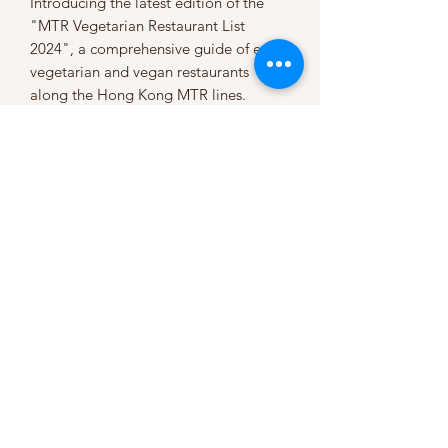
Introducing the latest edition of the
"MTR Vegetarian Restaurant List
2024", a comprehensive guide of every
vegetarian and vegan restaurants
along the Hong Kong MTR lines.
版權所有。尊重創作。請勿公開轉貼
Since ©2021 by Veg Girl Club. Proudly created
with Wix.com