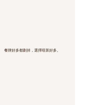
餐牌好多都劃掉，選擇唔算好多。