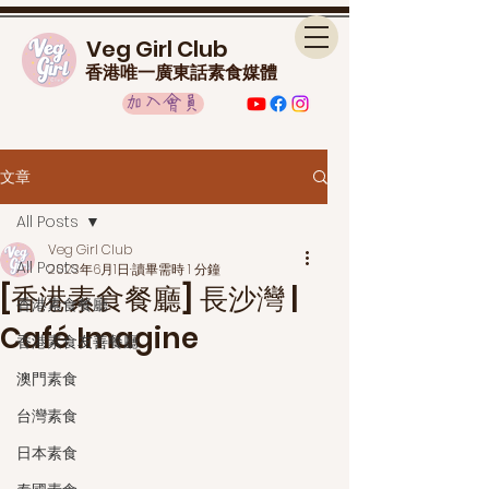
Veg Girl Club
香港唯一廣東話素食媒體
加入會員
文章
All Posts
Veg Girl Club
All Posts
2023年6月1日
讀畢需時 1 分鐘
[香港素食餐廳] 長沙灣 |
香港素食餐廳
Café Imagine
香港素食友善餐廳
澳門素食
台灣素食
日本素食