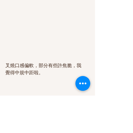
叉燒口感偏軟，部分有些許焦脆，我
覺得中規中距啦。