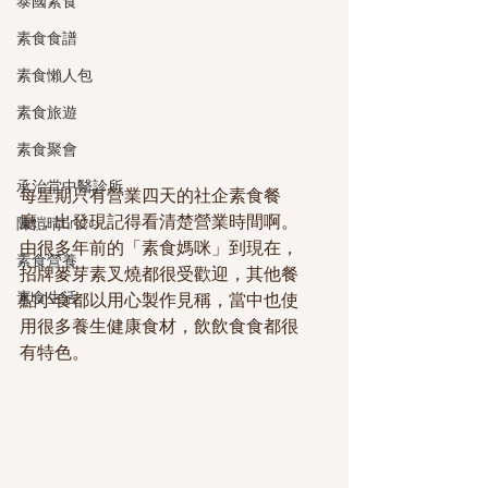
泰國素食
素食食譜
素食懶人包
素食旅遊
素食聚會
承治堂中醫診所
每星期只有營業四天的社企素食餐
廳，出發現記得看清楚營業時間啊。
陳愷晴Erica
由很多年前的「素食媽咪」到現在，
素食營養
招牌麥芽素叉燒都很受歡迎，其他餐
素食生活
點小食都以用心製作見稱，當中也使
用很多養生健康食材，飲飲食食都很
有特色。