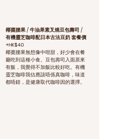
椰棗腰果 / 牛油果素叉燒豆包壽司 / 
有機靈芝咖啡配日本古法豆奶 套餐價
+HK$40
椰棗腰果無想像中咁甜，好少會在餐
廳吃到這種小食。豆包壽司入面原來
有飯，我覺得不加飯比較好吃。有機
靈芝咖啡我估應該唔係真咖啡，味道
都唔錯，是健康取代咖啡因的選擇。