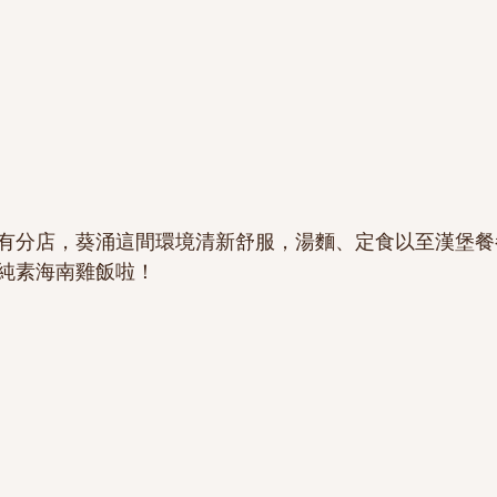
有分店，葵涌這間環境清新舒服，湯麵、定食以至漢堡餐
純素海南雞飯啦！