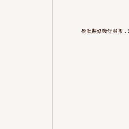
餐廳裝修幾舒服㗎，