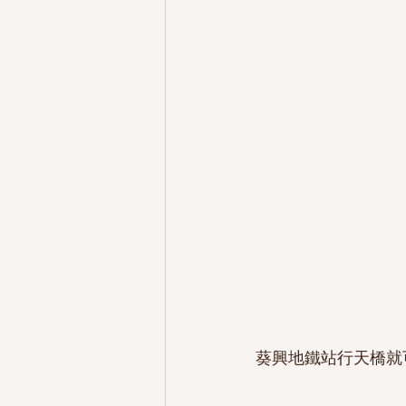
葵興地鐵站行天橋就