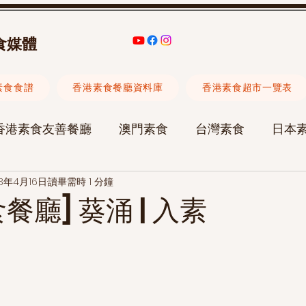
食媒體
素食食譜
香港素食餐廳資料庫
香港素食超市一覽表
香港素食友善餐廳
澳門素食
台灣素食
日本
23年4月16日
讀畢需時 1 分鐘
素食旅遊
素食聚會
承治堂中醫診所
陳愷晴
餐廳] 葵涌 | 入素