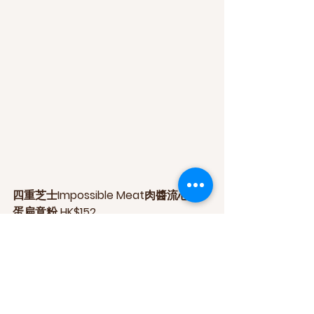
四重芝士Impossible Meat肉醬流心
蛋扁意粉 HK$152
喜歡吃芝士很難不揀這個，素肉醬整
得幾好食，中間仲有隻流心蛋幾爽。