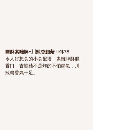
鹽酥素雞脾+川辣杏鮑菇 HK$78
令人好想食的小食配搭，素雞脾酥脆
香口，杏鮑菇不是炸的不怕熱氣，川
辣粉香氣十足。