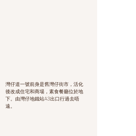
灣仔道一號前身是舊灣仔街市，活化
後改成住宅和商場，素食餐廳位於地
下。由灣仔地鐵站A3出口行過去唔
遠。