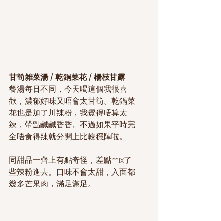
甘筍雜菜湯 / 乾鍋菜花 / 楊枝甘露
餐湯每日不同，今天喝這個我很喜
歡，濃郁好味又唔會太甘筍。乾鍋菜
花也是加了川辣粉，我覺得唔算太
辣，帶點鹹鹹香香。不過如果平時完
全唔食得辣就分開上比較穩陣啦。
同甜品一齊上有點奇怪，差點mix了
些辣粉進去。口味不會太甜，入面都
幾多芒果肉，滿足滿足。