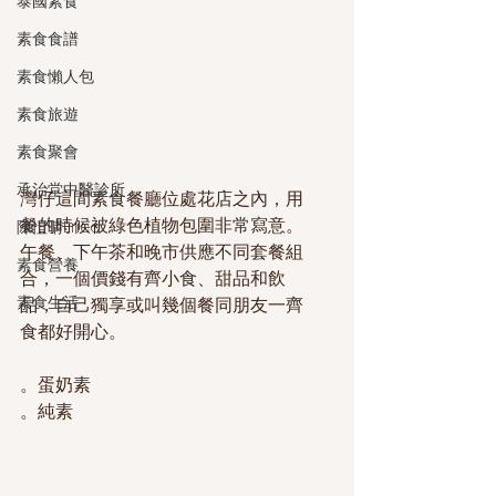
泰國素食
素食食譜
素食懶人包
素食旅遊
素食聚會
承治堂中醫診所
灣仔這間素食餐廳位處花店之內，用
餐的時候被綠色植物包圍非常寫意。
陳愷晴Erica
午餐、下午茶和晚市供應不同套餐組
素食營養
合，一個價錢有齊小食、甜品和飲
素食生活
品，自己獨享或叫幾個餐同朋友一齊
食都好開心。
。蛋奶素
。純素