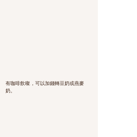
有咖啡飲㗎.，可以加錢轉豆奶或燕麥
奶。