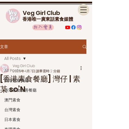
Veg Girl Club
香港唯一廣東話素食媒體
加入會員
文章
All Posts
Veg Girl Club
All Posts
2025年4月7日
讀畢需時 2 分鐘
[香港素食餐廳] 灣仔 | 素
香港素食餐廳
某 so’N
香港素食友善餐廳
澳門素食
台灣素食
日本素食