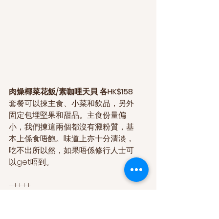
肉燥椰菜花飯/素咖哩天貝 各HK$158
套餐可以揀主食、小菜和飲品，另外
固定包埋堅果和甜品。主食份量偏
小，我們揀這兩個都沒有澱粉質，基
本上係食唔飽。味道上亦十分清淡，
吃不出所以然，如果唔係修行人士可
以get唔到。
+++++
餐廳資料
素某 so’N