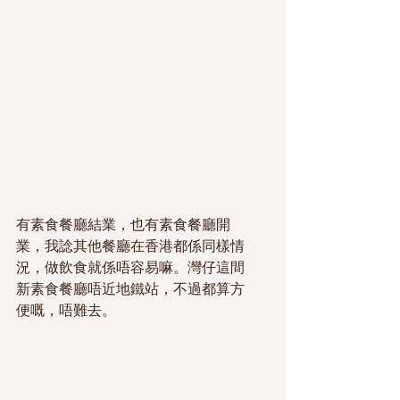
有素食餐廳結業，也有素食餐廳開
業，我諗其他餐廳在香港都係同樣情
況，做飲食就係唔容易嘛。灣仔這間
新素食餐廳唔近地鐵站，不過都算方
便嘅，唔難去。