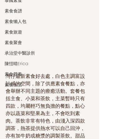
泰國素食
素食食譜
素食懶人包
素食旅遊
素食聚會
承治堂中醫診所
陳愷晴Erica
素食營養
灣仔最新素食好去處，白色主調富設
計感的空間，除了供應素食餐點，亦
素食生活
會舉辦不同主題的療癒活動。套餐包
括主食、小菜和茶飲，主菜暫時只有
四款，均屬輕巧無負擔的餐點，點心
亦以蔬菜和堅果為主，不會吃到素
肉。茶飲非常有特色，由淺入深四款
調茶，熱茶提供熱水可以自己回沖，
亦有加牛奶或糖漿的調製茶飲。甜品