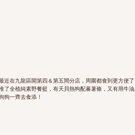
近在九龍區開第四＆第五間分店，周圍都食到更方便了！AI
推了全植純素野餐籃，有天貝熱狗配蕃薯條，又有用牛油
狗狗一齊去食添！