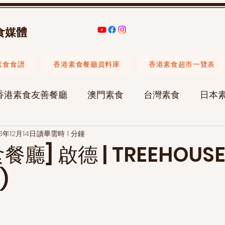
食媒體
素食食譜
香港素食餐廳資料庫
香港素食超市一覽表
香港素食友善餐廳
澳門素食
台灣素食
日本
3年12月14日
讀畢需時 1 分鐘
素食旅遊
素食聚會
承治堂中醫診所
陳愷晴
廳] 啟德 | TREEHOUS
)