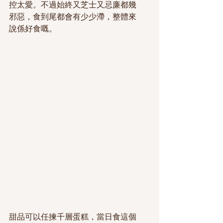
控太愛。不過始終又芝士又忌廉都幾
邪惡，食到尾都會有少少滯，整體來
說係好食嘅。
甜品可以任揀千層蛋糕，當日食這個