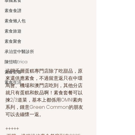
泰國素食
素食食譜
素食懶人包
素食旅遊
素食聚會
承治堂中醫診所
陳愷晴Erica
這間千層蛋糕專門店除了吃甜品，原
素食營養
來還供應素食，不過留意返只在中環
素食生活
馬會、機場和澳門店吃到，其他分店
就只有蛋糕和飲品啊！素食套餐可以
揀2/3道菜，基本上都係用OMNI素肉
系列，鍾意Green Common的朋友
可以去緬懷一返。
+++++