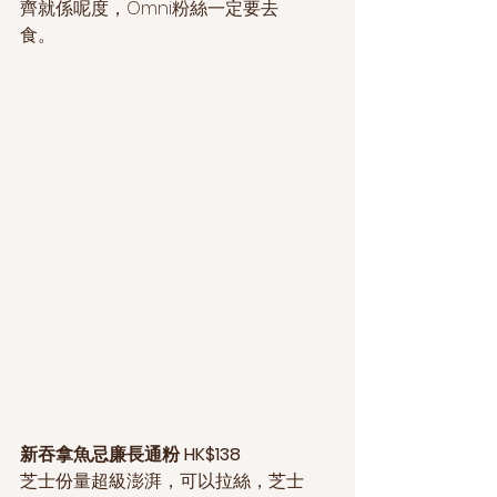
齊就係呢度，Omni粉絲一定要去
食。
新吞拿魚忌廉長通粉 HK$138
芝士份量超級澎湃，可以拉絲，芝士