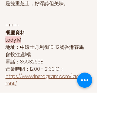
是雙重芝士，好浮誇但美味。
+++++
餐廳資料
Lady M
地址：中環士丹利街10-12號香港賽馬
會投注處1樓 
電話：35682638
營業時間：12:00 - 21:30IG： 
https://www.instagram.com/lady
mhk/
+++++
Δ 版權所有 (歡迎轉貼連結。嚴禁全
篇圖文轉載！)
Δ 
廣告查詢：
hello@veggirlclub.com
Δ 邀訪 / 合作 
請洽：