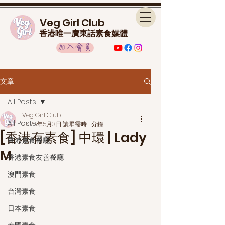
Veg Girl Club
香港唯一廣東話素食媒體
加入會員
文章
All Posts
Veg Girl Club
All Posts
2025年5月3日
讀畢需時 1 分鐘
[香港有素食] 中環 | Lady
香港素食餐廳
M
香港素食友善餐廳
澳門素食
台灣素食
日本素食