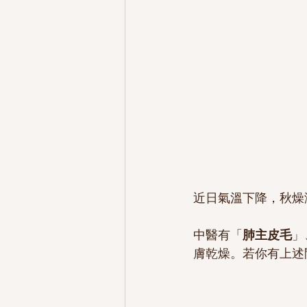
近日氣溫下降，秋燥
中醫有「
肺主皮毛
」
膚乾燥。若你有上述