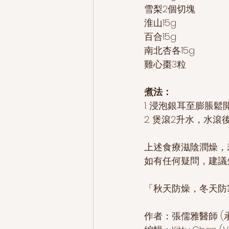
雪梨2個切塊
淮山15g
百合15g
南北杏各15g
雞心棗3粒
煮法：
1. 浸泡銀耳至膨脹
2. 煲滾2升水，水
上述食療滋陰潤燥，
如有任何疑問，建議
「秋天防燥，冬天防
作者：張儒雅醫師 (承