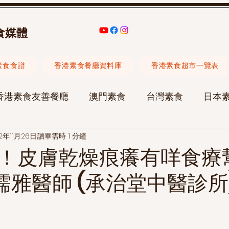
食媒體
素食食譜
香港素食餐廳資料庫
香港素食超市一覽表
香港素食友善餐廳
澳門素食
台灣素食
日本
2年11月26日
讀畢需時 1 分鐘
素食旅遊
素食聚會
承治堂中醫診所
陳愷晴
！皮膚乾燥痕癢有咩食療
張儒雅醫師 (承治堂中醫診所