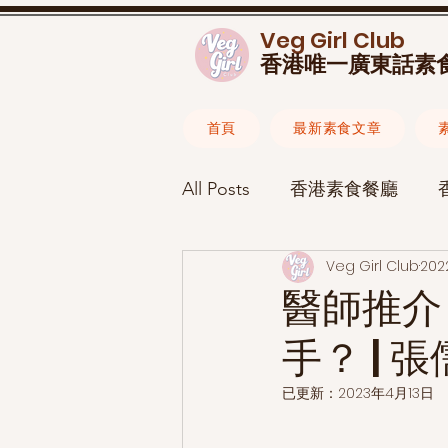
Veg Girl Club
香港唯一廣東話素
首頁
最新素食文章
All Posts
香港素食餐廳
Veg Girl Club
202
素食食譜
素食懶人包
醫師推介
手？ | 
素食生活
已更新：
2023年4月13日