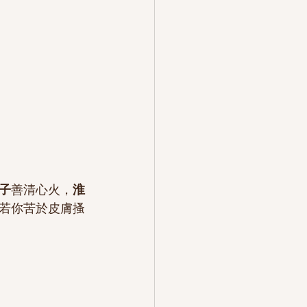
子
善清心火，
淮
若你苦於皮膚搔