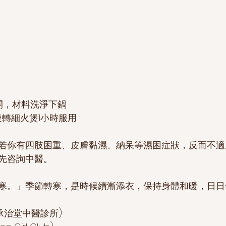
鬆開，材料洗淨下鍋
滾後轉細火煲1小時服用
若你有四肢困重、皮膚黏濕、納呆等濕困症狀，反而不適
先咨詢中醫。
寒。」季節轉寒，是時候續漸添衣，保持身體和暖，日日
治堂中醫診所)   