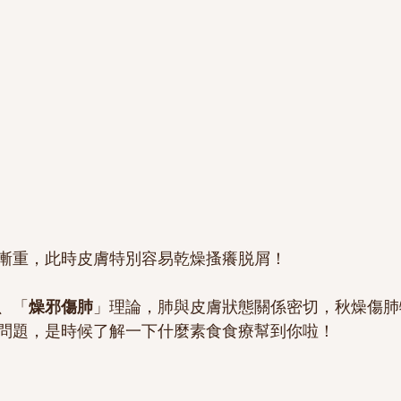
漸重，此時皮膚特別容易乾燥搔癢脱屑！
、「
燥邪傷肺
」理論，肺與皮膚狀態關係密切，秋燥傷肺
問題，是時候了解一下什麼素食食療幫到你啦！