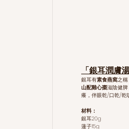
「銀耳潤膚
銀耳有
素食燕窩
之稱
山配雞心棗
滋陰健脾
癢，伴眼乾/口乾/
材料：
銀耳20g
蓮子15g