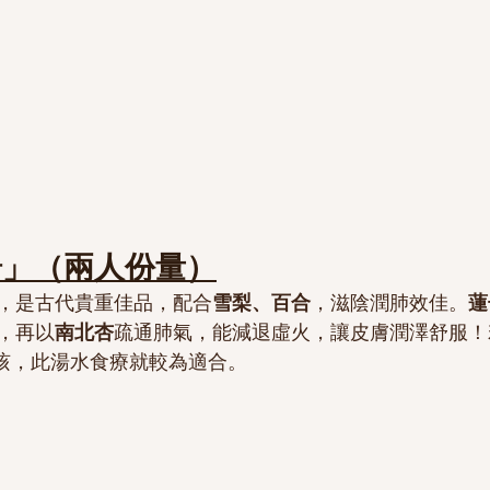
湯」（兩人份量）
，是古代貴重佳品，配合
雪梨、百合
，滋陰潤肺效佳。
蓮
，再以
南北杏
疏通肺氣，能減退虛火，讓皮膚潤澤舒服！
乾咳，此湯水食療就較為適合。