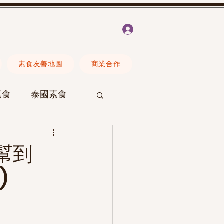
登入
素食友善地圖
商業合作
素食
泰國素食
Erica
素食營養
幫到
)