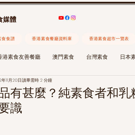
食媒體
素食食譜
香港素食餐廳資料庫
香港素食超市一覽表
香港素食友善餐廳
澳門素食
台灣素食
日本
2年11月20日
讀畢需時 2 分鐘
素食旅遊
素食聚會
承治堂中醫診所
陳愷晴
品有甚麼？純素食者和乳
要識