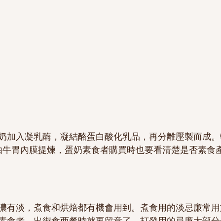
奶加入凝乳酶，凝結酪蛋白酸化乳品，再分離壓製而成。
一般由牛胃內膜提煉，蛋奶素食者購買時也要看清楚是否素食
濃有淡，煮食和烘焙都有機會用到。煮食用的淡忌廉常用
素食者，出街食西餐時就要留意了。打發用的忌廉大部分