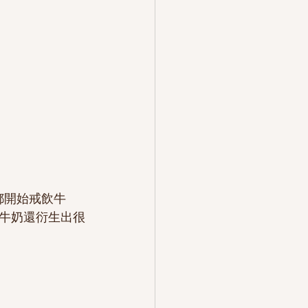
人都開始戒飲牛
牛奶還衍生出很