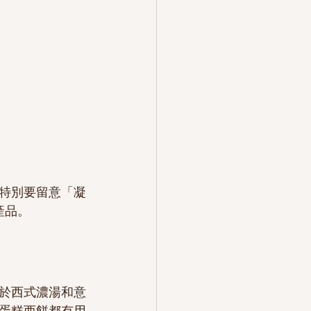
特別要留意「凝
產品。
於西式濃湯和意
蛋糕西餅都有用