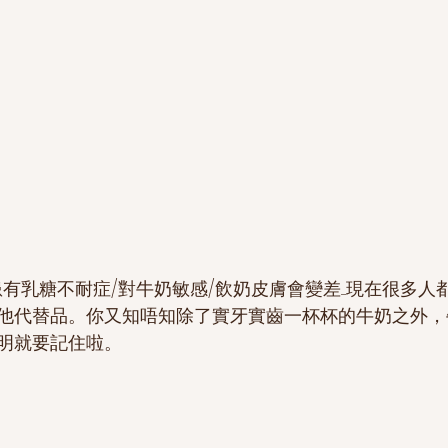
有乳糖不耐症/對牛奶敏感/飲奶皮膚會變差.....現在很多
他代替品。你又知唔知除了實牙實齒一杯杯的牛奶之外，
明就要記住啦。