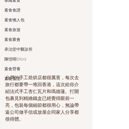
泰國素食
素食食譜
素食懶人包
素食旅遊
素食聚會
承治堂中醫診所
陳愷晴Erica
素食營養
台灣的手工焙烘店都很厲害，每次去
素食生活
旅行都要帶一堆回香港，這次給你介
紹法式手工杏仁瓦片和瑪德蓮。打開
包裹見到精緻鐵盒已經覺得眼前一
亮，包裝每個細節都很用心，無論帶
返公司做手信或放屋企同家人分享都
很得體。