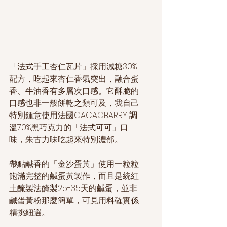
「法式手工杏仁瓦片」採用減糖30%
配方，吃起來杏仁香氣突出，融合蛋
香、牛油香有多層次口感。它酥脆的
口感也非一般餅乾之類可及，我自己
特別鍾意使用法國CACAOBARRY 調
溫70%黑巧克力的「法式可可」口
味，朱古力味吃起來特別濃郁。
帶點鹹香的「金沙蛋黃」使用一粒粒
飽滿完整的鹹蛋黃製作，而且是統紅
土醃製法醃製25-35天的鹹蛋，並非
鹹蛋黃粉那麼簡單，可見用料確實係
精挑細選。