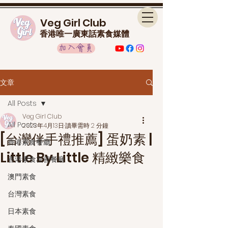
Veg Girl Club
香港唯一廣東話素食媒體
加入會員
文章
All Posts
Veg Girl Club
All Posts
2023年4月13日
讀畢需時 2 分鐘
[台灣伴手禮推薦] 蛋奶素 |
香港素食餐廳
Little By Little 精緻樂食
香港素食友善餐廳
澳門素食
台灣素食
日本素食