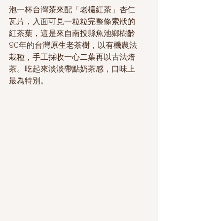
泡一杯台灣茶來配「老欉紅茶」杏仁
瓦片，入面可見一粒粒完整條索狀的
紅茶葉，這是來自南投縣魚池鄉樹齡
90年的台灣原生老茶樹，以有機農法
栽種，手工採收一心二葉再以古法焙
茶。吃起來淡淡帶點奶茶感，口味上
最為特別。