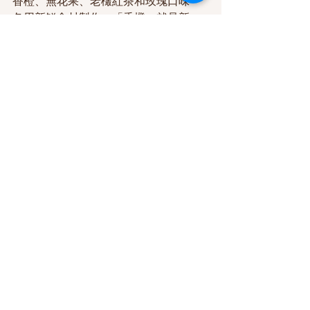
香橙、無花果、老欉紅茶和玫瑰口味
各用新鮮食材製作：「香橙」就是新
鮮橙汁、橙皮配搭香橙干邑；「無花
果」要用頂級甜點專用的土耳其無花
果乾配蘭姆酒；「老欉紅茶」以90年
台灣原生老茶樹紅茶葉和香草莢一起
浸泡於白蘭姆酒；「玫瑰」用屏東有
機玫瑰花醃製成玫瑰花醬再夾大湖草
莓酒。
瑪德蓮蛋糕吃起來口感濕潤，中間還
可以咬到水果肉或果籽，味道層次豐
富，有總難以形容的美好，於是吃完
一件又想再吃一件，建議你不要只訂
一盒。
Little By Little 精緻樂食
官網：
https://www.littlefinefood.com/