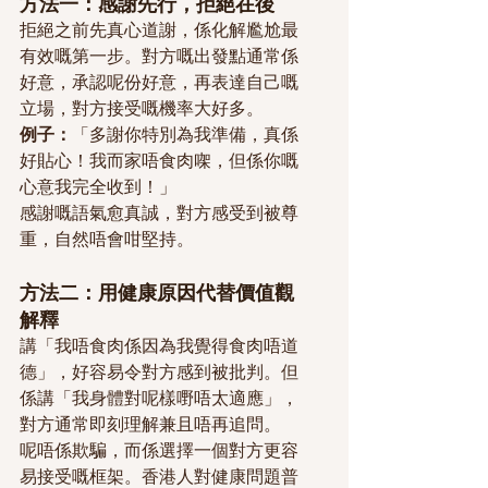
方法一：感謝先行，拒絕在後
拒絕之前先真心道謝，係化解尷尬最
有效嘅第一步。對方嘅出發點通常係
好意，承認呢份好意，再表達自己嘅
立場，對方接受嘅機率大好多。
例子：
「多謝你特別為我準備，真係
好貼心！我而家唔食肉㗎，但係你嘅
心意我完全收到！」
感謝嘅語氣愈真誠，對方感受到被尊
重，自然唔會咁堅持。
方法二：用健康原因代替價值觀
解釋
講「我唔食肉係因為我覺得食肉唔道
德」，好容易令對方感到被批判。但
係講「我身體對呢樣嘢唔太適應」，
對方通常即刻理解兼且唔再追問。
呢唔係欺騙，而係選擇一個對方更容
易接受嘅框架。香港人對健康問題普