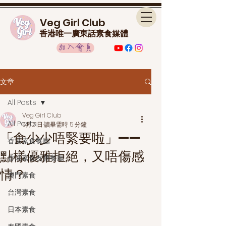
Veg Girl Club
香港唯一廣東話素食媒體
加入會員
文章
All Posts
Veg Girl Club
All Posts
5月21日
讀畢需時 5 分鐘
「食少少唔緊要啦」——
香港素食餐廳
點樣優雅拒絕，又唔傷感
香港素食友善餐廳
情？
澳門素食
台灣素食
日本素食