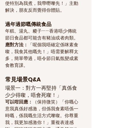
使特別為我煮，我帶嘢嚟先！」主動
解決，朋友反而覺得你體貼。
過年過節嘅傳統食品
年糕、湯丸、糉子——香港唔少傳統
節日食品都可能含有豬油或者肉類。
應對方法：
「呢個我唔確定係咪素食
㗎，我食其他嘅先！」唔需要解釋太
多，簡單帶過，唔令節日氣氛變成素
食教育課。
常見場景Q&A
場景一：對方一再堅持「真係食
少少得㗎，唔會死㗎！」
可以咁回應：
（保持微笑）「你嘅心
意我真係好感激，但係我食素唔係一
時嘅，係我嘅生活方式嚟㗎。你尊重
我，我更加感激你！」重複表達感